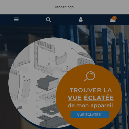
renderLogo
0