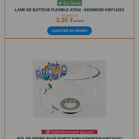
En Stock
LAME DE BATTEUR FLEXIBLE AT502 - KENWOOD KW714263
KENWOOD
3,35 €
6,70 €
AJOUTER AU PANIER
Définitivement épuisé
BOL EN VERRE POUR ROBOT KMIX KENWOOD KW716702