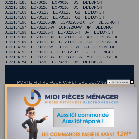
0132104185 ECP3620 ECP3620 US DE'LONGHI
0132104186 ECP3120 ECP3120 US DE'LONGHI
0132104168 ECP33.21 ECP33.21 GB DE'LONGHI
0132104169 ECP35.31 ECP35.31 GB DE'LONGHI
0132104196 ECP3220J-BK ECP3220J-BK JP DE'LONGHI
0132104197 ECP3220J-W ECP3220J-W JP DE'LONGHI
0132104198 ECP3220J-R ECP3220J-R JP DE'LONGHI
0132104188 ECP33.21.BK ECP33.21.BK AR DE'LONGHI
0132104189 ECP33.21.BK ECP33.21.BK GB DE'LONGHI
0132104190 ECP33.21.W ECP33.21.W GB DE'LONGHI
0132104191 ECP33.21.R ECP33.21.R GB DE'LONGHI
0132104192 ECP33.21.BK ECP33.21.BK AU DE'LONGHI
0132104154 ECP3220 ECP3220 US DE'LONGHI
PORTE FILTRE POUR CAFETIERE DELONGHI
Do not show again.
AS00002550
Recherchez la référence de votre appareil dans la liste
ci-dessous
Où trouver la référence de mon appareil ?
34 appareils compatibles.