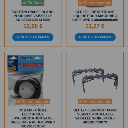
En Stock
Sur commande
BOUTON ON/OFF BLANC
CLD250 - DÉTARTRANT
POURLAVE VAISSELLE
LIQUIDE POUR MACHINE À
ARISTON C00143006
CAFÉ WPRO 484000008405
12,98 €
11,27 €
AJOUTER AU PANIER
AJOUTER AU PANIER
Sur commande
Sur commande
CCB340 - CÂBLE
GLH124 - SUPPORT POUR
ÉLECTRIQUE
VERRES POUR LAVE-
D'ALIMENTATION SANS
VAISELLE WHIRLPOOL -
PRISE H05 RRF 3G4 WPRO
481281719079
481281718142