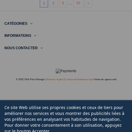
1
2
3
…
37
CATÉGORIES
INFORMATIONS
NOUS CONTACTER
© 2020 | Midi Pièce Ménager |
Mentions légales
|
Création de boutique en ligne
Keole.net, agence web
Ce site Web utilise ses propres cookies et ceux de tiers pour
améliorer nos services et vous montrer des publicités liées à
vos préférences en analysant vos habitudes de navigation.
Pour donner votre consentement à son utilisation, appuyez
sur le bouton Accepter.