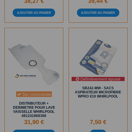
38,27 €
39,44 €
AJOUTER AU PANIER
AJOUTER AU PANIER
Définitivement épuisé
SB242-MW - SACS
ASPIRATEUR MICROFIBRE
Sur commande
WPRO X10 WHIRLPOOL
DISTRIBUTEUR +
DEBIMETRE POUR LAVE
VAISSELLE WHIRLPOOL
481241868368
31,90 €
7,50 €