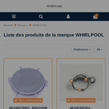
renderLogo
0
Accueil
Marques
WHIRLPOOL
Liste des produits de la marque WHIRLPOOL
Pertinence
36
Sur commande
Sur commande
481246279903 - BOUCHON
481067847931 -