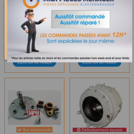
Sur commande
Sur commande
481290508916 - PANIER
481928128151 -
INFERIEUR LAVE
ELECTROVANNE LAVE
VAISSELLE WHIRLPOOL
VAISSELLE WHIRLPOOL
ARISTON
416,64 €
35,32 €
AJOUTER AU PANIER
AJOUTER AU PANIER
Sur commande
Définitivement épuisé