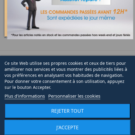
TELECOMMANDE
RESISTANCE
Pièces détachées et accessoires pour sèche serviette
Ce site Web utilise ses propres cookies et ceux de tiers pour
CATÉGORIES
améliorer nos services et vous montrer des publicités liées à
vos préférences en analysant vos habitudes de navigation.
INFORMATIONS
Pour donner votre consentement à son utilisation, appuyez
sur le bouton Accepter.
NOUS CONTACTER
Plus d'informations
Personnaliser les cookies
REJETER TOUT
© 2020 | Midi Pièce Ménager |
Mentions légales
|
Création de boutique en ligne
Keole.net, agence web
J'ACCEPTE