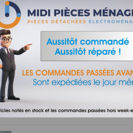
Sur commande
100V CONDENSATEUR POUR
MICRO ONDES
18,80 €
AJOUTER AU PANIER
enager