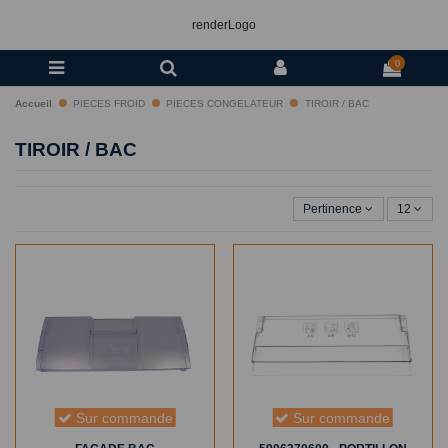
renderLogo
0
Accueil
PIECES FROID
PIECES CONGELATEUR
TIROIR / BAC
TIROIR / BAC
Pertinence
12
Sur commande
Sur commande