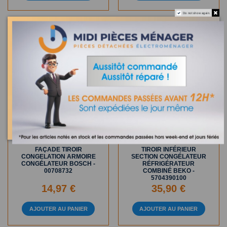
Do not show again.
Sur commande
Sur commande
FAÇADE TIROIR
TIROIR INFÉRIEUR
CONGELATION ARMOIRE
SECTION CONGÉLATEUR
CONGÉLATEUR BOSCH -
RÉFRIGÉRATEUR
00708732
COMBINÉ BEKO -
5704390100
14,97 €
35,90 €
AJOUTER AU PANIER
AJOUTER AU PANIER