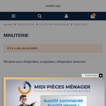
renderLogo
0
Accueil
PIECES FROID
PIECES REFRIGERATEUR
MINUTERIE
MINUTERIE
Il n'y a pas de produits.
Minuterie pour réfrigérateur, congelateur, refrigerateur americain
Do not show again.
CATÉGORIES
INFORMATIONS
NOUS CONTACTER