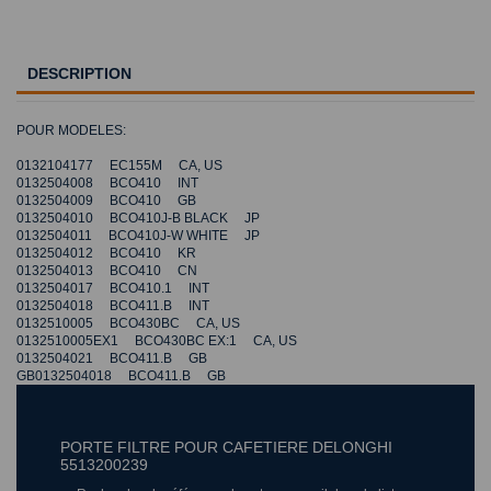
DESCRIPTION
POUR MODELES:
0132104177 EC155M CA, US
0132504008 BCO410 INT
0132504009 BCO410 GB
0132504010 BCO410J-B BLACK JP
0132504011 BCO410J-W WHITE JP
0132504012 BCO410 KR
0132504013 BCO410 CN
0132504017 BCO410.1 INT
0132504018 BCO411.B INT
0132510005 BCO430BC CA, US
0132510005EX1 BCO430BC EX:1 CA, US
0132504021 BCO411.B GB
GB0132504018 BCO411.B GB
PORTE FILTRE POUR CAFETIERE DELONGHI
5513200239