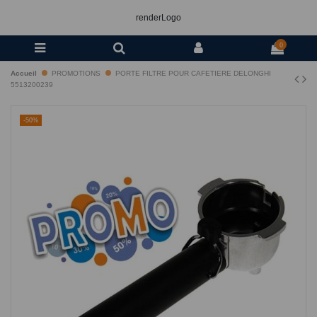
renderLogo
0
Accueil
PROMOTIONS
PORTE FILTRE POUR CAFETIERE DELONGHI
5513200239
-50%