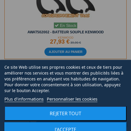
En Stock
AWAT502002 - BATTEUR SOUPLE KENWOOD
KENWOOD
27,93 €
39,90 €
AJOUTER AU PANIER
Ce site Web utilise ses propres cookies et ceux de tiers pour
améliorer nos services et vous montrer des publicités liées à
CATÉGORIES
vos préférences en analysant vos habitudes de navigation.
Pour donner votre consentement à son utilisation, appuyez
INFORMATIONS
sur le bouton Accepter.
Plus d'informations
Personnaliser les cookies
NOUS CONTACTER
REJETER TOUT
AJOUTER AU PANIER
J'ACCEPTE
© 2020 | Midi Pièce Ménager |
Mentions légales
|
Création de boutique en ligne
Keole.net, agence web