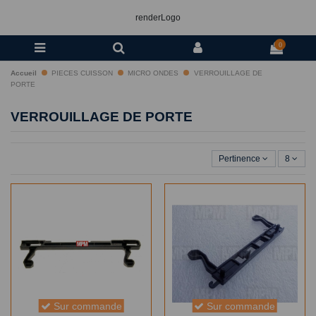
renderLogo
0
Accueil
PIECES CUISSON
MICRO ONDES
VERROUILLAGE DE
PORTE
VERROUILLAGE DE PORTE
Pertinence
8
Sur commande
Sur commande