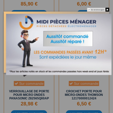
85,90 €
6,00 €
Do not show again.
AJOUTER AU PANIER
VIEW
Sur commande
Sur commande
VERROUILLAGE DE PORTE
CROCHET PORTE POUR
POUR MICRO ONDES
MICRO-ONDES THOMSON
PANASONIC Z82565Q00AP
12170000012424
28,98 €
6,50 €