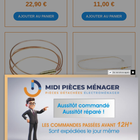
22,90 €
11,00 €
AJOUTER AU PANIER
AJOUTER AU PANIER
Do not show again.
Sur commande
Sur commande
THERMOCOUPLE FOUR +
THERMOCOUPLE
GRIL NEW CAS ARISTON
BRULEUR L400MM
INDESIT C00307855
CUISINIERE ET FOUR
ARISTON INDESIT
C00094330
11,00 €
26,50 €
AJOUTER AU PANIER
AJOUTER AU PANIER