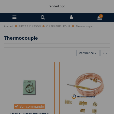
renderLogo
0
Accueil
PIECES CUISSON
CUISINIERE - FOUR
Thermocouple
Thermocouple
Pertinence
9
Sur commande