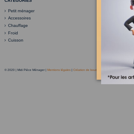
CATÉGORIES
Petit ménager
Accessoires
Chauffage
Froid
Cuisson
© 2020 | Midi Pièce Ménager |
Mentions légales
|
Création de boutique en ligne
Keole.net, a