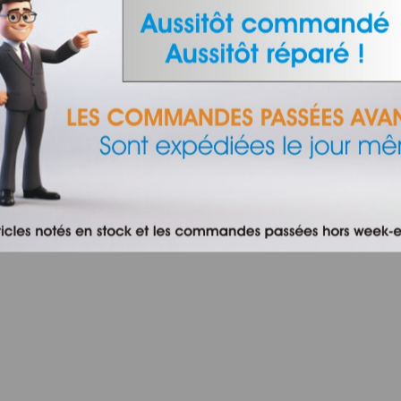
INFORMATIONS
Qui sommes-nous ?
Nos agences
Contactez-nous
Frais de port
Conditions de ventes
Trouver ma pièce à changer
gence web