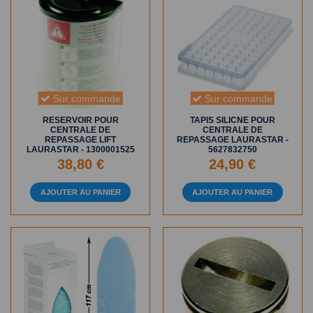
Sur commande
Sur commande
RESERVOIR POUR
TAPIS SILICNE POUR
CENTRALE DE
CENTRALE DE
REPASSAGE LIFT
REPASSAGE LAURASTAR -
LAURASTAR - 1300001525
5627832750
38,80 €
24,90 €
AJOUTER AU PANIER
AJOUTER AU PANIER