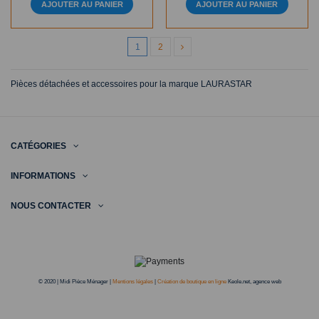
AJOUTER AU PANIER
AJOUTER AU PANIER
1
2
Pièces détachées et accessoires pour la marque LAURASTAR
CATÉGORIES
INFORMATIONS
NOUS CONTACTER
© 2020 | Midi Pièce Ménager |
Mentions légales
|
Création de boutique en ligne
Keole.net, agence web