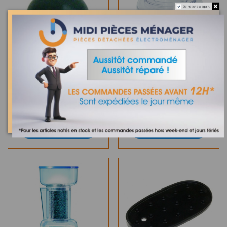
Do not show again.
Sur commande
Sur commande
TETON CAOUTCHOUC
RESERVOIR INFERIEUR
POUR CENTRALE DE
CENTRALE LAURASTAR
REPASSAGE LAURASTAR -
STEAMUP - 1810030740
1400001735
0,36 €
27,70 €
AJOUTER AU PANIER
AJOUTER AU PANIER