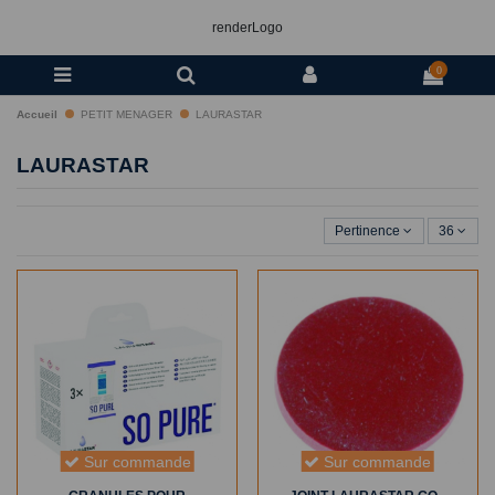
renderLogo
0
Accueil
PETIT MENAGER
LAURASTAR
LAURASTAR
Pertinence
36
Sur commande
Sur commande