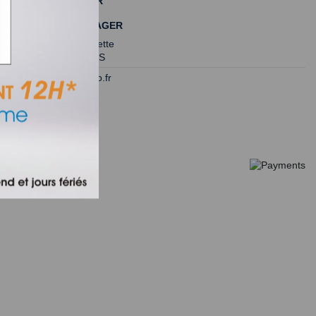
NOUS CONTACTER
MIDI PIÈCES MÉNAGER
175 rue Garriguette
34130 ST AUNES
contact@servero.fr