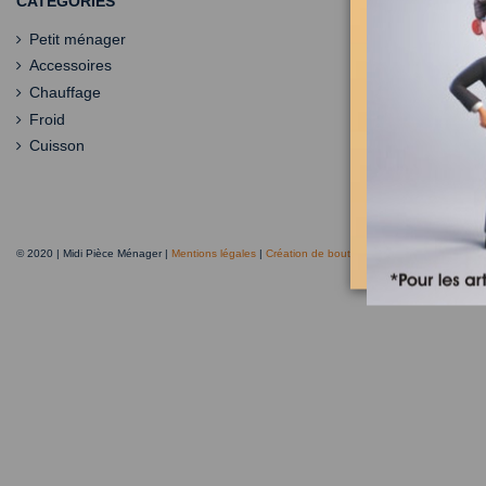
CATÉGORIES
Petit ménager
Accessoires
Chauffage
Froid
Cuisson
© 2020 | Midi Pièce Ménager |
Mentions légales
|
Création de boutique en ligne
Keole.net, a