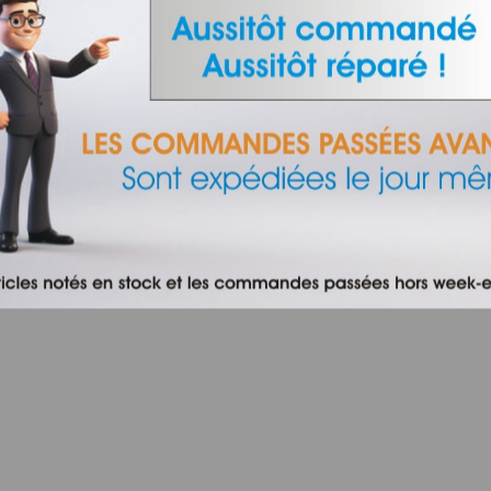
INFORMATIONS
Qui sommes-nous ?
Nos agences
Contactez-nous
Frais de port
Conditions de ventes
Trouver ma pièce à changer
gence web