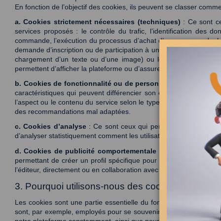
En fonction de l’objectif des cookies, ils peuvent se classer comme 
a. Cookies strictement nécessaires (techniques)
 : Ce sont ce
services proposés : le contrôle du trafic, l’identification de
commande, l’exécution du processus d’achat d’une commande, la gest
demande d’inscription ou de participation à un événement, le sto
chargement d’un texte ou d’une image) ou le partage de contenu
permettent d’afficher la plateforme ou d’assurer un service demandé
b. Cookies de fonctionnalité ou de personnalisation
 : Ces co
caractéristiques qui peuvent différencier son expérience de celle
l’aspect ou le contenu du service selon le type de navigateur de l’
des recommandations mal adaptées. 
c. Cookies d’analyse
 : Ce sont ceux qui permettent de détermine
d’analyser statistiquement comment les utilisateurs font usage de 
d. Cookies de publicité comportementale
 : Ce sont ceux qui 
permettant de créer un profil spécifique pour montrer des publici
l’éditeur, directement ou en collaboration avec des tiers. 
3. Pourquoi utilisons-nous des cookies sur notre
Les cookies sont une partie essentielle du fonctionnement de notre
sont, par exemple, employés pour se souvenir de vos préférences (
notre plateforme constamment, ainsi que pour proposer des public