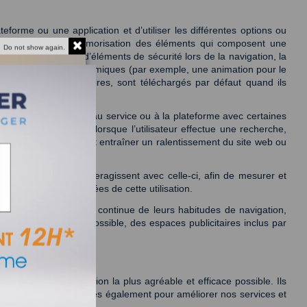
eforme ou une application et d’utiliser les différentes options ou 
ccès restreint, la mémorisation des éléments qui composent une 
Do not show again.
ce, l’utilisation d’éléments de sécurité lors de la navigation, la 
place de contenus dynamiques (par exemple, une animation pour le 
strictement nécessaires, sont téléchargés par défaut quand ils 
l’utilisateur accède au service ou à la plateforme avec certaines 
ésultats à afficher lorsque l’utilisateur effectue une recherche, 
efus de ces cookies peut entraîner un ralentissement du site web ou 
 la façon dont ils interagissent avec celle-ci, afin de mesurer et 
r l’analyse des données de cette utilisation. 
ues par l’observation continue de leurs habitudes de navigation, 
e la plus efficace possible, des espaces publicitaires inclus par 
xpérience de navigation la plus agréable et efficace possible. Ils 
us utilisons nos cookies également pour améliorer nos services et 