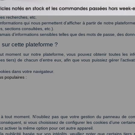
ar ailleurs, d’améliorer notre plateforme grâce à des estimations sur 
onnaître par des indicateurs statistiques la manière dont les utilisateurs 
les recherches, etc. 
nformations qui nous permettent d’afficher à partir de notre plateforme,
, sections consultées, etc.). 
jamais d’informations sensibles telles que des mots de passe, des donné
 sur cette plateforme ? 
t moment sur notre plateforme, vous pouvez obtenir toutes les infor
des tiers) de chacun d’entre eux, afin que vous puissiez gérer l’activati
ookies dans votre navigateur. 
s populaires : 
liser à tout moment. N’oubliez pas que votre gestion du panneau de con
onséquent, si vous choisissez de configurer les cookies d’une certain
ez activer la même option pour cet autre appareil. 
 la publicité basée sur vos intérêts, veuillez noter que certains tie