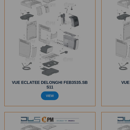
VUE ECLATEE DELONGHI FEB3535.SB
VUE
S11
VIEW