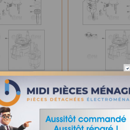
 ECLATEE DELONGHI
VUE ECLATEE DELO
ECAM23.460.B
ECAM23.460.S
VIEW
VIEW