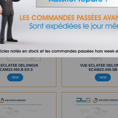
 ECLATEE DELONGHI
VUE ECLATEE DELO
CAM23.450.B EX:3
ECAM23.440.SB
VIEW
VIEW