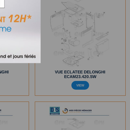
NGHI
VUE ECLATEE DELONGHI
ECAM23.420.SW
VIEW