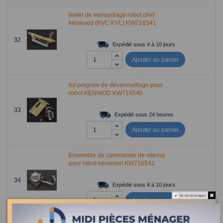
levier de verrouillage robot chef
kenwood (KVC KVL) KW716541
32
Expédié sous 4 à 10 jours
Ajouter au panier
Kit poignée de déverrouillage pour
robot KENWOD KW716540
33
Expédié sous 24 heures
Ajouter au panier
Ensemble de commande de vitesse
pour robot kenwood KW716542
34
Expédié sous 4 à 10 jours
Do not show again.
Ajouter au panier