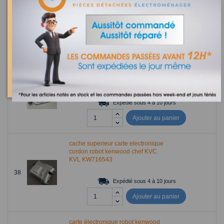
KW716548 - micro commutateur
pour robot KENWOOD
35
Expédié sous 24 heures
Ajouter au panier
CORDON ALIMENTATION ROBOT
KENWOOD - KW715805
36
Expédié sous 4 à 10 jours
Ajouter au panier
cache superieur carte electronique
cordon robot kenwood chef KVC
KVL KW716543
38
Expédié sous 4 à 10 jours
Ajouter au panier
carte électronique robot kenwood