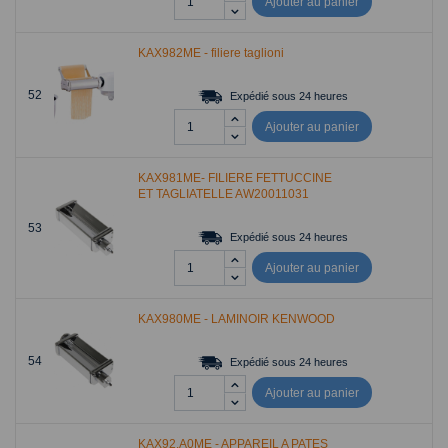
Ajouter au panier
KAX982ME - filiere taglioni
52
Expédié sous 24 heures
Ajouter au panier
KAX981ME- FILIERE FETTUCCINE
ET TAGLIATELLE AW20011031
53
Expédié sous 24 heures
Ajouter au panier
KAX980ME - LAMINOIR KENWOOD
54
Expédié sous 24 heures
Ajouter au panier
KAX92.A0ME - APPAREIL A PATES