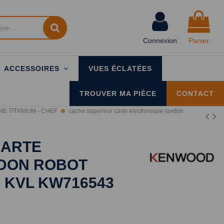
Connexion
Panier
ACCESSOIRES
VUES ÉCLATÉES
TROUVER MA PIÈCE
CONTACT
E TITANIUM - CHEF
cache superieur carte electronique cordon
CARTE
DON ROBOT
 KVL KW716543