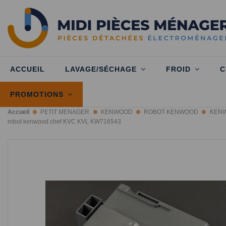
ACCUEIL
LAVAGE/SÉCHAGE
FROID
C
PROMOTIONS
Accueil
PETIT MENAGER
KENWOOD
ROBOT KENWOOD
KENW
robot kenwood chef KVC KVL KW716543