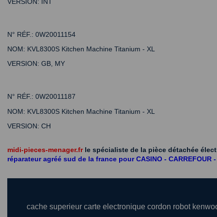
VERSION:
INT
N° RÉF.:
0W20011154
NOM:
KVL8300S Kitchen Machine Titanium - XL
VERSION:
GB, MY
N° RÉF.:
0W20011187
NOM:
KVL8300S Kitchen Machine Titanium - XL
VERSION:
CH
midi-pieces-menager.fr
le spécialiste de la pièce détachée éle
réparateur agréé sud de la france pour CASINO - CARREF
cache superieur carte electronique cordon robot ke