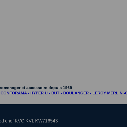
ctromenager et accessoire depuis 1965
OUR - CONFORAMA - HYPER U - BUT - BOULANGER - LEROY MERLI
nwood chef KVC KVL KW716543