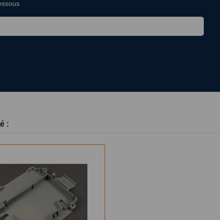
dessous
é :