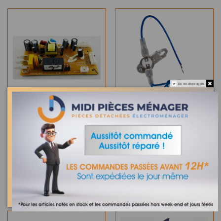
Do not show again.
Définitivement épuisé
CARTE ELECTRONIQUE
PUISSANCE CUISEUR
En Stock
COOKEO MOULINEX SS-
993572 SS-993450
THERMOSTAT CUISEUR
PROGRAMMABLE
COOKEO MOULINEX SS-
997364
14,04 €
4,20 €
VIEW
AJOUTER AU PANIER