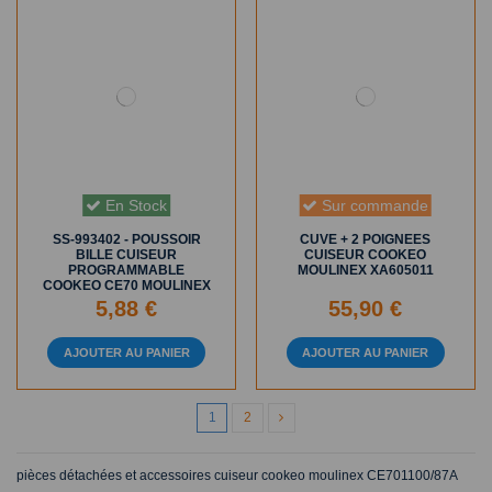
En Stock
Sur commande
SS-993402 - POUSSOIR
CUVE + 2 POIGNEES
BILLE CUISEUR
CUISEUR COOKEO
PROGRAMMABLE
MOULINEX XA605011
COOKEO CE70 MOULINEX
5,88 €
55,90 €
AJOUTER AU PANIER
AJOUTER AU PANIER
1
2
pièces détachées et accessoires cuiseur cookeo moulinex CE701100/87A
CATÉGORIES
INFORMATIONS
NOUS CONTACTER