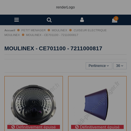
renderLogo
0
Accueil
PETIT MENAGER
MOULINEX
CUISEUR ELECTRIQUE
MOULINEX
MOULINEX - CE701100 - 7211000817
MOULINEX - CE701100 - 7211000817
Pertinence
36
Définitivement épuisé
Définitivement épuisé