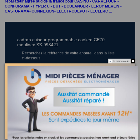
réparateur agréé sud de la france pour CASINO - CARREFOUR -
CONFORAMA - HYPER U - BUT - BOULANGER - LEROY MERLIN -
CASTORAMA- CONNEXION- ELECTRODEPOT - LECLERC ...
cadran cuiseur programmable cookeo CE70
moulinex SS-993421
Recherchez la référence de votre appareil dans la liste
ci-dessous
Do not show again.
Où trouver la référence de mon appareil ?
17 appareils compatibles.
Les clients qui ont acheté ce produit ont également acheté :