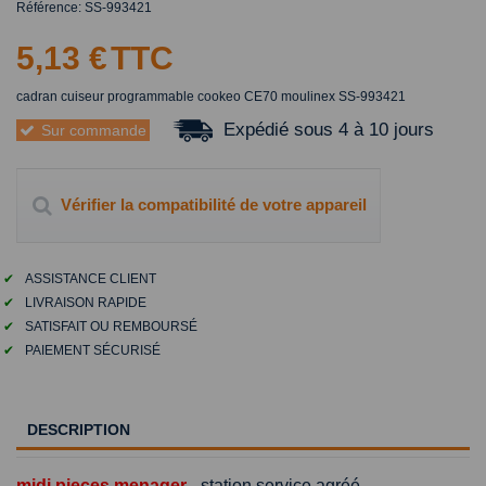
Référence:
SS-993421
5,13 €
TTC
cadran cuiseur programmable cookeo CE70 moulinex SS-993421
Expédié sous 4 à 10 jours
Sur commande
Vérifier la compatibilité de votre appareil
✔
ASSISTANCE CLIENT
✔
LIVRAISON RAPIDE
✔
SATISFAIT OU REMBOURSÉ
✔
PAIEMENT SÉCURISÉ
DESCRIPTION
midi pieces menager
- station service agréé