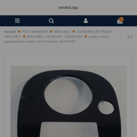
renderLogo
0
Accueil
PETIT MENAGER
MOULINEX
CUISEUR ELECTRIQUE
MOULINEX
MOULINEX - CE705100 - 7211002928
cadran cuiseur
programmable cookeo CE70 moulinex SS-993421