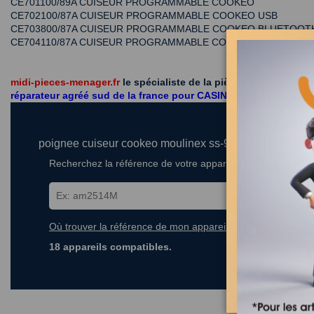
CE701100/89A CUISEUR PROGRAMMABLE COOKEO
CE702100/87A CUISEUR PROGRAMMABLE COOKEO USB
CE703800/87A CUISEUR PROGRAMMABLE COOKEO BLUETOOT
CE704110/87A CUISEUR PROGRAMMABLE COOKEO
midi-pieces-menager.fr
le spécialiste de la pièce détachée éle
réparateur agréé sud de la france pour CASINO - CARREFOUR
poignee cuiseur cookeo moulinex ss-993412
Recherchez la référence de votre appareil dans la liste ci-
Où trouver la référence de mon appareil ?
18 appareils compatibles.