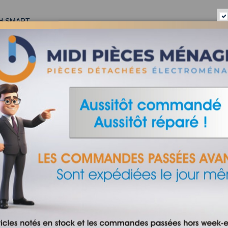
H SMART
ctromenager et accessoire depuis 1965
 - CONFORAMA - HYPER U - BUT
dessous