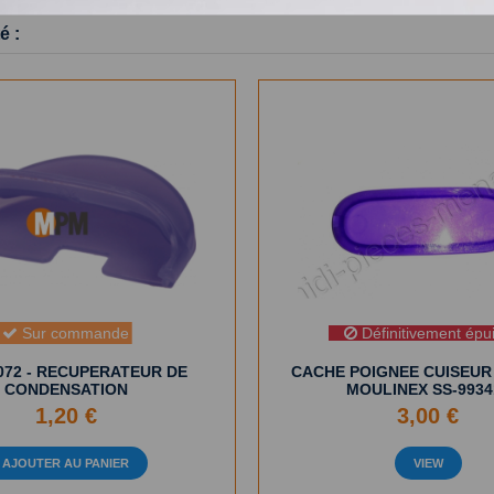
é :
Sur commande
Définitivement épu
072 - RECUPERATEUR DE
CACHE POIGNEE CUISEU
CONDENSATION
MOULINEX SS-9934
1,20 €
3,00 €
AJOUTER AU PANIER
VIEW