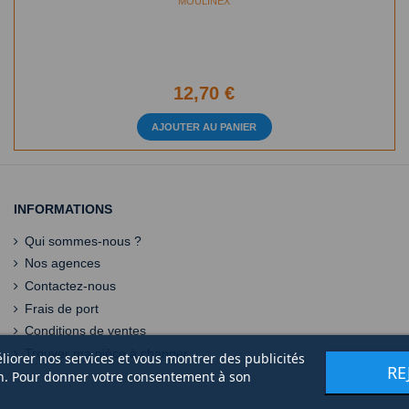
MOULINEX
12,70 €
AJOUTER AU PANIER
INFORMATIONS
Qui sommes-nous ?
Nos agences
Contactez-nous
Frais de port
Conditions de ventes
Trouver ma pièce à changer
éliorer nos services et vous montrer des publicités
RE
on. Pour donner votre consentement à son