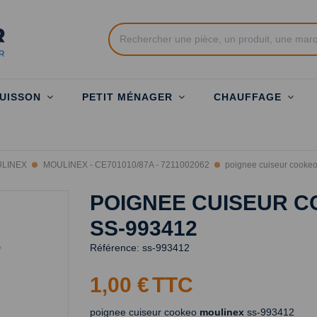
UISSON
PETIT MÉNAGER
CHAUFFAGE
ULINEX
MOULINEX - CE701010/87A - 7211002062
poignee cuiseur cooke
POIGNEE CUISEUR 
SS-993412
Référence:
ss-993412
1,00 €
TTC
poignee cuiseur cookeo
moulinex
ss-993412