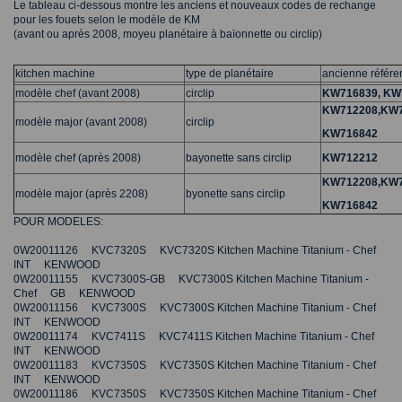
Le tableau ci-dessous montre les anciens et nouveaux codes de rechange
pour les fouets selon le modèle de KM
(avant ou après 2008, moyeu planétaire à baïonnette ou circlip)
kitchen machine
type de planétaire
ancienne référe
modèle chef (avant 2008)
circlip
KW716839, KW
KW712208,KW
modèle major (avant 2008)
circlip
KW716842
modèle chef (après 2008)
bayonette sans circlip
KW712212
KW712208,KW
modèle major (après 2208)
byonette sans circlip
KW716842
POUR MODELES:
0W20011126 KVC7320S KVC7320S Kitchen Machine Titanium - Chef
INT KENWOOD
0W20011155 KVC7300S-GB KVC7300S Kitchen Machine Titanium -
Chef GB KENWOOD
0W20011156 KVC7300S KVC7300S Kitchen Machine Titanium - Chef
INT KENWOOD
0W20011174 KVC7411S KVC7411S Kitchen Machine Titanium - Chef
INT KENWOOD
0W20011183 KVC7350S KVC7350S Kitchen Machine Titanium - Chef
INT KENWOOD
0W20011186 KVC7350S KVC7350S Kitchen Machine Titanium - Chef