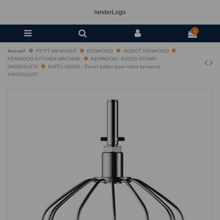
renderLogo
0
Accueil
PETIT MENAGER
KENWOOD
ROBOT KENWOOD
KENWOOD KITCHEN MACHINE
KENWOOD - KVC65.001WH -
0W20011376
KAT51.000SS - Fouet ballon pour robot kenwood
AW20011057