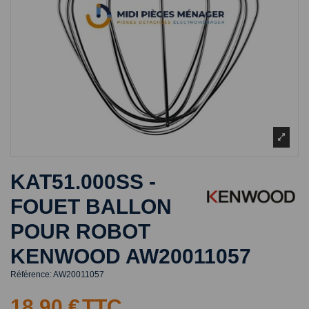
KAT51.000SS -
FOUET BALLON
POUR ROBOT
KENWOOD AW20011057
Référence:
AW20011057
18,90 €
TTC