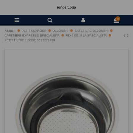
renderLogo
0
Accueil
PETIT MENAGER
DELONGHI
CAFETIERE DELONGHI
CAFETIERE EXPRESSO SPECIALISTA
FEX9335.M LA SPECIALISTA
PETIT FILTRE 1 DOSE 5513271489