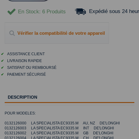
Expédié sous 24 heu
En Stock
: 6 Produits
Vérifier la compatibilité de votre appareil
✔
ASSISTANCE CLIENT
✔
LIVRAISON RAPIDE
✔
SATISFAIT OU REMBOURSÉ
✔
PAIEMENT SÉCURISÉ
DESCRIPTION
POUR MODELES:
0132126000 LA SPECIALISTA EC9335.M AU, NZ DE'LONGHI
0132126003 LA SPECIALISTA EC9335.M INT DE'LONGHI
0132126002 LA SPECIALISTA EC9335.M GB DE'LONGHI
0132126004 LA SPECIALISTA EC9335.M CH DE'LONGHI