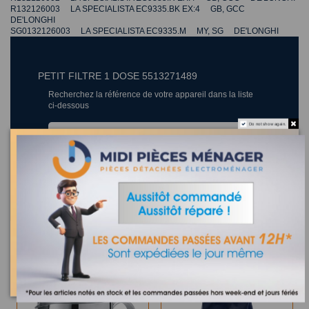
R132126003 LA SPECIALISTA EC9335.BK EX:4 GB, GCC
DE'LONGHI
SG0132126003 LA SPECIALISTA EC9335.M MY, SG DE'LONGHI
PETIT FILTRE 1 DOSE 5513271489
Recherchez la référence de votre appareil dans la liste
ci-dessous
Do not show again.
Où trouver la référence de mon appareil ?
35 appareils compatibles.
Les clients qui ont acheté ce produit ont également acheté :