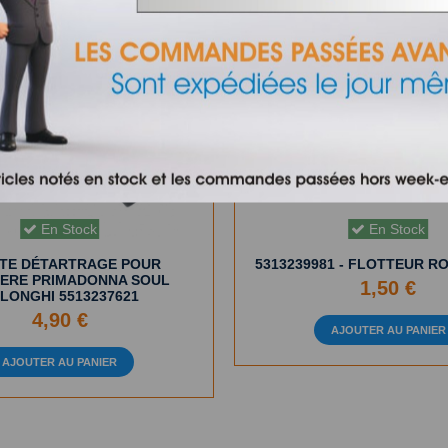
En Stock
En Stock
TTE DÉTARTRAGE POUR
5313239981 - FLOTTEUR R
IERE PRIMADONNA SOUL
1,50 €
LONGHI 5513237621
4,90 €
AJOUTER AU PANIER
AJOUTER AU PANIER