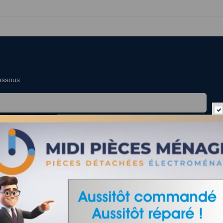
dessous
é :