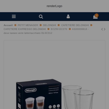
renderLogo
0
Accueil
PETIT MENAGER
DELONGHI
CAFETIERE DELONGHI
CAFETIERE EXPRESSO DELONGHI
EC250 EC270
AS00009916 -
deux tasses verre lattemacchiato DLSC312