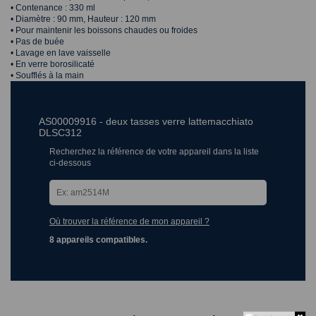
• Contenance : 330 ml
• Diamètre : 90 mm, Hauteur : 120 mm
• Pour maintenir les boissons chaudes ou froides
• Pas de buée
• Lavage en lave vaisselle
• En verre borosilicaté
• Soufflés à la main
AS00009916 - deux tasses verre lattemacchiato
DLSC312
Recherchez la référence de votre appareil dans la liste
ci-dessous
Où trouver la référence de mon appareil ?
8 appareils compatibles.