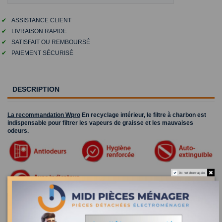
✔
ASSISTANCE CLIENT
✔
LIVRAISON RAPIDE
✔
SATISFAIT OU REMBOURSÉ
✔
PAIEMENT SÉCURISÉ
DESCRIPTION
La recommandation Wpro
En recyclage intérieur, le filtre à charbon est
indispensable pour filtrer les vapeurs de graisse et les mauvaises
odeurs.
Do not show again.
FAC549 - Filtre à charbon rond - Type D210 - WPRO