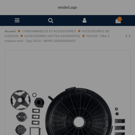
renderLogo
0
Accueil
CONSOMMABLES ET ACCESSOIRES
ACCESSOIRES DE
CUISSON
ACCESSOIRES HOTTES ASPIRANTES
FAC549 - Filtre à
charbon rond - Type D210 - WPRO 484000008655