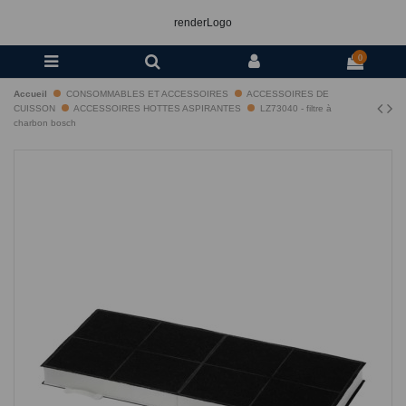
renderLogo
0
Accueil
CONSOMMABLES ET ACCESSOIRES
ACCESSOIRES DE
CUISSON
ACCESSOIRES HOTTES ASPIRANTES
LZ73040 - filtre à
charbon bosch