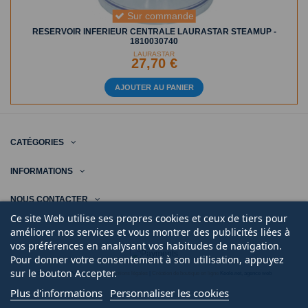
Sur commande
RESERVOIR INFERIEUR CENTRALE LAURASTAR STEAMUP -
1810030740
LAURASTAR
27,70 €
AJOUTER AU PANIER
CATÉGORIES
INFORMATIONS
NOUS CONTACTER
Ce site Web utilise ses propres cookies et ceux de tiers pour
améliorer nos services et vous montrer des publicités liées à
vos préférences en analysant vos habitudes de navigation.
Pour donner votre consentement à son utilisation, appuyez
sur le bouton Accepter.
© 2020 | Midi Pièce Ménager |
Mentions légales
|
Création de boutique en ligne
Keole.net, agence web
Plus d'informations
Personnaliser les cookies