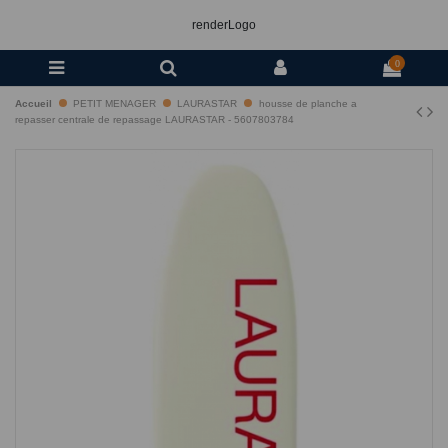
renderLogo
0
Accueil
PETIT MENAGER
LAURASTAR
housse de planche a
repasser centrale de repassage LAURASTAR - 5607803784