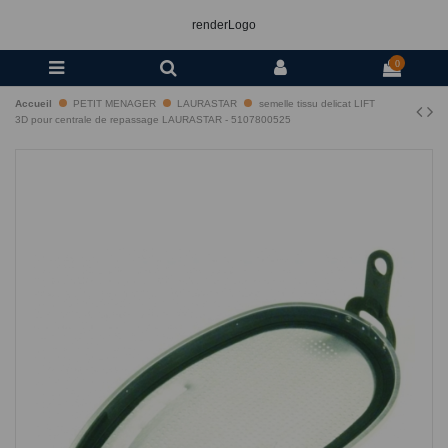
renderLogo
0
Accueil
PETIT MENAGER
LAURASTAR
semelle tissu delicat LIFT
3D pour centrale de repassage LAURASTAR - 5107800525