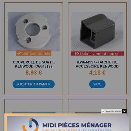
Sur commande
Définitivement épuisé
COUVERCLE DE SORTIE
KW644557 - GACHETTE
KENWOOD KW648199
ACCESSOIRE KENWOOD
8,93 €
4,13 €
AJOUTER AU PANIER
VIEW
Do not show again.