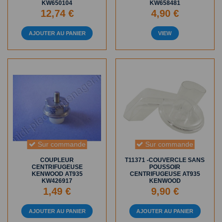
KW650104
KW658481
12,74 €
4,90 €
AJOUTER AU PANIER
VIEW
Sur commande
Sur commande
COUPLEUR
T11371 -COUVERCLE SANS
CENTRIFUGEUSE
POUSSOIR
KENWOOD AT935
CENTRIFUGEUSE AT935
KW426917
KENWOOD
1,49 €
9,90 €
AJOUTER AU PANIER
AJOUTER AU PANIER