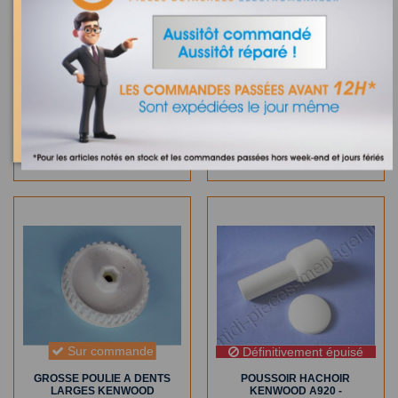
Sur commande
Sur commande
CHARBON MOTEUR
JOINT X3 KENWOOD
KENWOOD KW660018
KW650180
18,76 €
2,31 €
AJOUTER AU PANIER
AJOUTER AU PANIER
Sur commande
Définitivement épuisé
GROSSE POULIE A DENTS
POUSSOIR HACHOIR
LARGES KENWOOD
KENWOOD A920 -