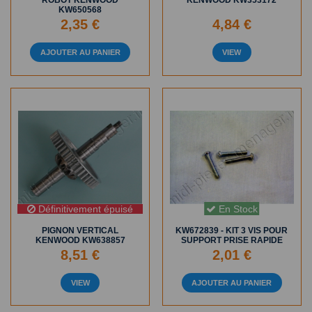
ROBOT KENWOOD
KENWOOD KW353172
KW650568
2,35 €
4,84 €
AJOUTER AU PANIER
VIEW
En Stock
Définitivement épuisé
PIGNON VERTICAL
KW672839 - KIT 3 VIS POUR
KENWOOD KW638857
SUPPORT PRISE RAPIDE
8,51 €
2,01 €
VIEW
AJOUTER AU PANIER