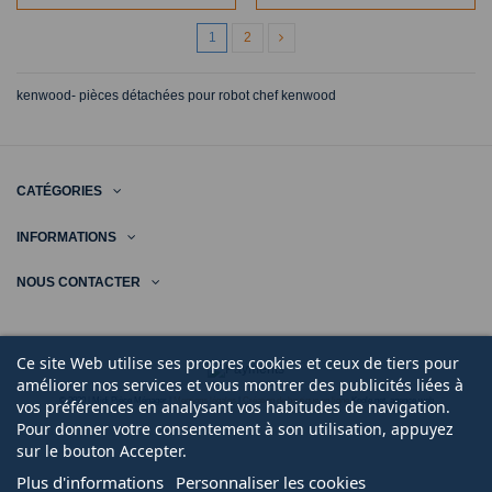
1
2
kenwood- pièces détachées pour robot chef kenwood
CATÉGORIES
INFORMATIONS
NOUS CONTACTER
Ce site Web utilise ses propres cookies et ceux de tiers pour
améliorer nos services et vous montrer des publicités liées à
© 2020 | Midi Pièce Ménager |
Mentions légales
|
Création de boutique en ligne
Keole.net, agence web
vos préférences en analysant vos habitudes de navigation.
Pour donner votre consentement à son utilisation, appuyez
sur le bouton Accepter.
Plus d'informations
Personnaliser les cookies