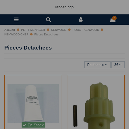
renderLogo
0
Accueil
PETIT MENAGER
KENWOOD
ROBOT KENWOOD
KENWOOD CHEF
Pieces Detachees
Pieces Detachees
Pertinence
36
En Stock