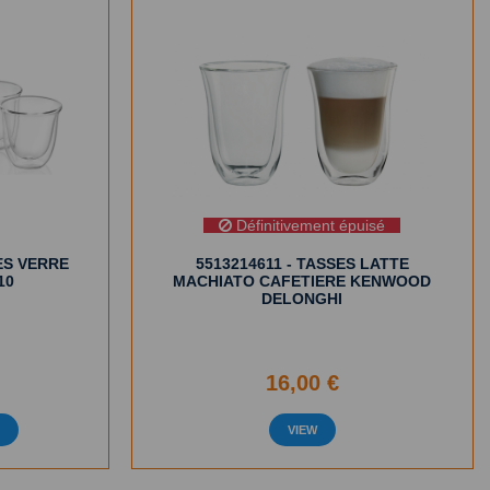
Définitivement épuisé
ES VERRE
5513214611 - TASSES LATTE
10
MACHIATO CAFETIERE KENWOOD
DELONGHI
16,00 €
R
VIEW