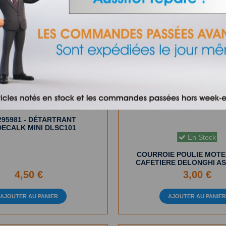
En Stock
295981 - DÉTARTRANT
ECALK MINI DLSC101
En Stock
COURROIE POULIE MOT
CAFETIERE DELONGHI AS
4,50 €
3,00 €
AJOUTER AU PANIER
AJOUTER AU PANIE