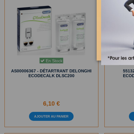
En Stock
AS00006367 - DÉTARTRANT DELONGHI
5513
ECODECALK DLSC200
ECOD
6,10 €
AJOUTER AU PANIER