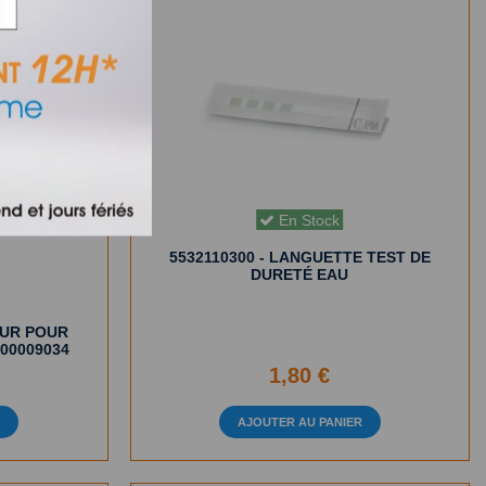
En Stock
5532110300 - LANGUETTE TEST DE
DURETÉ EAU
EUR POUR
00009034
1,80 €
R
AJOUTER AU PANIER