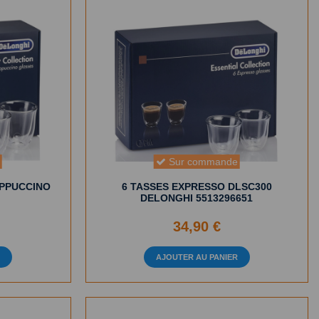
e
Sur commande
APPUCCINO
6 TASSES EXPRESSO DLSC300
DELONGHI 5513296651
34,90 €
R
AJOUTER AU PANIER