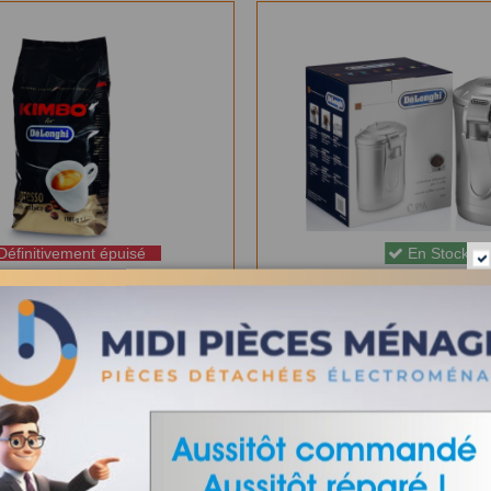
éfinitivement épuisé
En Stock
 GRAINS KIMBO DELONGHI
5513290061 - BOÎTE À CAF
5513215211
DLSC068
19,99 €
43,80 €
VIEW
AJOUTER AU PANIE