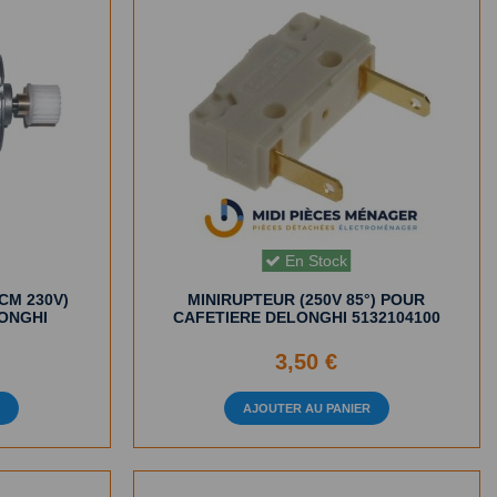
En Stock
CM 230V)
MINIRUPTEUR (250V 85°) POUR
ONGHI
CAFETIERE DELONGHI 5132104100
3,50 €
R
AJOUTER AU PANIER