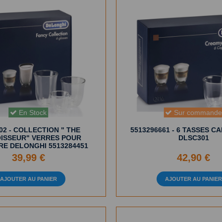
Sur command
En Stock
02 - COLLECTION " THE
5513296661 - 6 TASSES C
ISSEUR" VERRES POUR
DLSC301
RE DELONGHI 5513284451
39,99 €
42,90 €
AJOUTER AU PANIER
AJOUTER AU PANIE