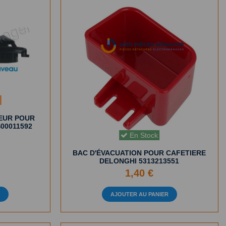
e
EUR POUR
00011592
En Stock
BAC D'ÉVACUATION POUR CAFETIERE
DELONGHI 5313213551
1,40 €
R
AJOUTER AU PANIER