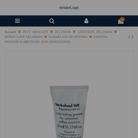
renderLogo
0
Accueil
PETIT MENAGER
DELONGHI
CAFETIERE DELONGHI
ROBOT CAFE DELONGHI
ECAM23.420.SB INTENSA
SER0354 -
GRAISSE ALIMENTAIRE (5GR VERKOFOOD)