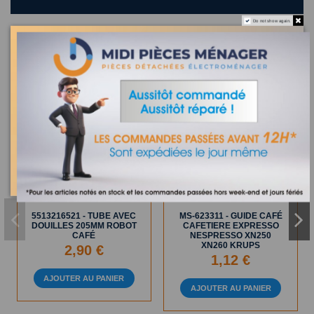
Do not show again.
Les clients qui ont acheté ce produit ont également acheté :
En Stock
Sur commande
5513216521 - TUBE AVEC
MS-623311 - GUIDE CAFÉ
DOUILLES 205MM ROBOT
CAFETIERE EXPRESSO
CAFÉ
NESPRESSO XN250
XN260 KRUPS
2,90 €
1,12 €
AJOUTER AU PANIER
AJOUTER AU PANIER