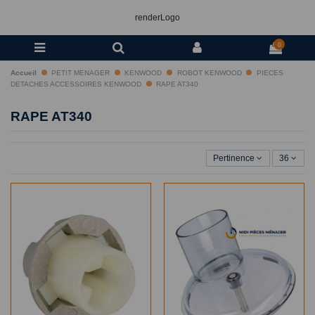
renderLogo
0
Accueil
PETIT MENAGER
KENWOOD
ROBOT KENWOOD
PIECES
DETACHES ACCESSOIRES KENWOOD
RAPE AT340
RAPE AT340
Pertinence
36