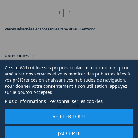
1
2
Pièces détachées et accessoires rape at340 Kenwood
CATÉGORIES
Ce site Web utilise ses propres cookies et ceux de tiers pour
INFORMATIONS
améliorer nos services et vous montrer des publicités liées à
vos préférences en analysant vos habitudes de navigation.
NOUS CONTACTER
Pour donner votre consentement à son utilisation, appuyez
sur le bouton Accepter.
Plus d'informations
Personnaliser les cookies
© 2020 | Midi Pièce Ménager |
Mentions légales
|
Création de boutique en ligne
Keole.net, agence web
REJETER TOUT
J'ACCEPTE