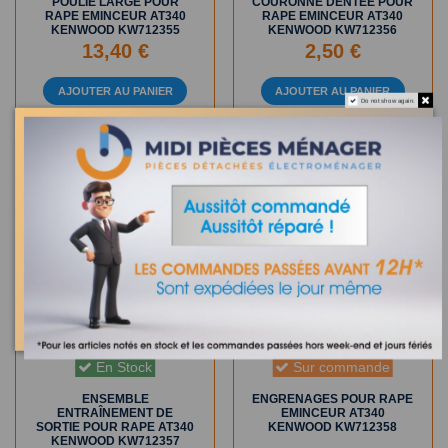
POULIE LARGE POUR
COURONNE DENTEE POUR
RAPE EMINCEUR AT340
RAPE EMINCEUR AT340
KENWOOD KW712355
KENWOOD KW712356
13,40 €
2,50 €
AJOUTER AU PANIER
AJOUTER AU PANIER
Do not show again.
En Stock
Sur commande
ENSEMBLE
ENGRENAGES POUR RAPE
ENTRAÎNEMENT DE
EMINCEUR AT340
SORTIE POUR RAPE AT340
KENWOOD KW712358
KENWOOD KW712357