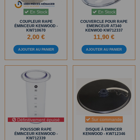
En Stock
En Stock
COUPLEUR RAPE
COUVERCLE POUR RAPE
ÉMINCEUR KENWOOD -
EMEINCEUR AT340
KW710670
KENWOD KW712337
2,00 €
11,90 €
AJOUTER AU PANIER
AJOUTER AU PANIER
Sur commande
Définitivement épuisé
POUSSOIR RAPE
DISQUE À EMINCER
ÉMINCEUR KENWOOD -
KENWOOD - KW712346
KW712339