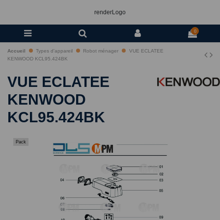
renderLogo
0
Accueil
Types d'appareil
Robot ménager
VUE ECLATEE
KENWOOD KCL95.424BK
VUE ECLATEE
KENWOOD
KCL95.424BK
Pack