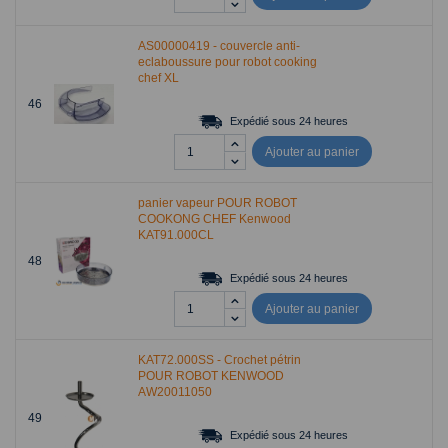
AS00000419 - couvercle anti-
eclaboussure pour robot cooking
chef XL
46
Expédié sous 24 heures
Ajouter au panier
panier vapeur POUR ROBOT
COOKONG CHEF Kenwood
KAT91.000CL
48
Expédié sous 24 heures
Ajouter au panier
KAT72.000SS - Crochet pétrin
POUR ROBOT KENWOOD
AW20011050
49
Expédié sous 24 heures