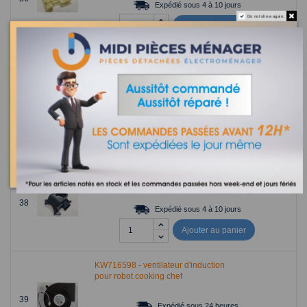
Expédié sous 4 à 10 jours
Do not show again.
Ajouter au panier
module de puissance pour robot
cooking chef XL kenwood
AS00000411
37
Expédié sous 24 heures
Ajouter au panier
AS00000422 - carter induction pour
robot cooking chef XL
38
Expédié sous 4 à 10 jours
Ajouter au panier
KW716598 - ventilateur d'induction
pour robot cooking chef
39
Expédié sous 24 heures