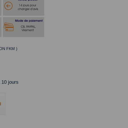
ITON FKM )
 10 jours
l