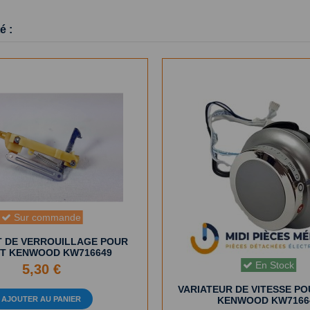
é :
Sur commande
 DE VERROUILLAGE POUR
T KENWOOD KW716649
En Stock
5,30 €
VARIATEUR DE VITESSE P
AJOUTER AU PANIER
KENWOOD KW7166