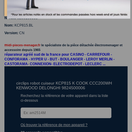
Nom:
KCP815.BL
Version:
RU, TR, FI, UA
N° réf.:
0206150005
Nom:
KCP815.BL
Version:
CN
m
idi-pieces-menager.fr
le spécialiste de la pièce détachée électromenager et
accessoire depuis 1965
réparateur agréé sud de la france pour CASINO - CARREFOUR -
CONFORAMA - HYPER U - BUT - BOULANGER - LEROY MERLIN -
CASTORAMA- CONNEXION- ELECTRODEPOT - LECLERC ...
circlips robot cuiseur KCP815 K COOK CCC200WH
KENWOOD DELONGHI 9824500006
Recherchez la référence de votre appareil dans la liste
ci-dessous
Où trouver la référence de mon appareil ?