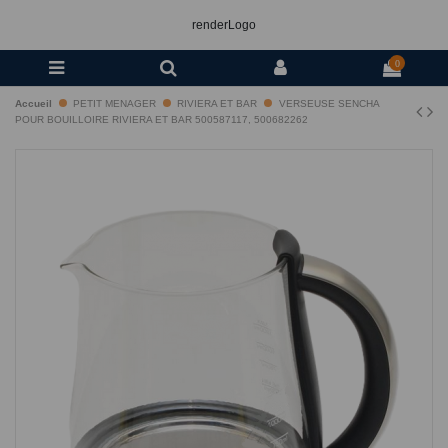
renderLogo
0
Accueil
PETIT MENAGER
RIVIERA ET BAR
VERSEUSE SENCHA
POUR BOUILLOIRE RIVIERA ET BAR 500587117, 500682262