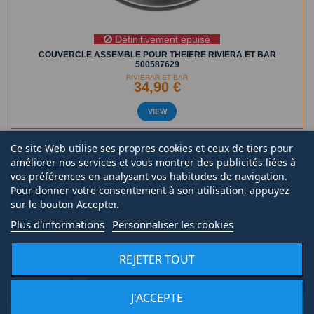
Définitivement épuisé
COUVERCLE ASSEMBLE POUR THEIERE RIVIERA ET BAR
500587629
RIVIERAR ET BAR
34,90 €
VIEW
Ce site Web utilise ses propres cookies et ceux de tiers pour
améliorer nos services et vous montrer des publicités liées à
CATÉGORIES
vos préférences en analysant vos habitudes de navigation.
Pour donner votre consentement à son utilisation, appuyez
INFORMATIONS
sur le bouton Accepter.
Plus d'informations
Personnaliser les cookies
NOUS CONTACTER
REJETER TOUT
AJOUTER AU PANIER
J'ACCEPTE
© 2020 | Midi Pièce Ménager |
Mentions légales
|
Création de boutique en ligne
Keole.net, agence web