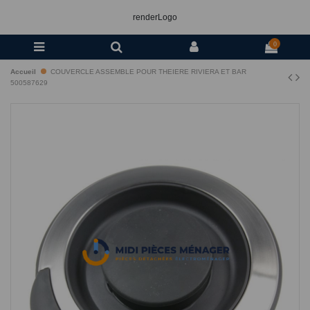
renderLogo
0
Accueil
COUVERCLE ASSEMBLE POUR THEIERE RIVIERA ET BAR
500587629