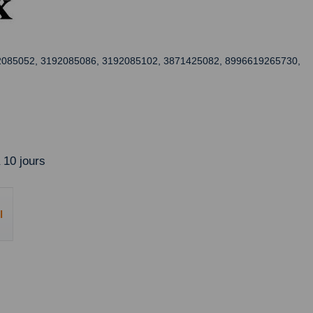
085052, 3192085086, 31920851
02, 3871425082, 8996619265730,
 10 jours
l