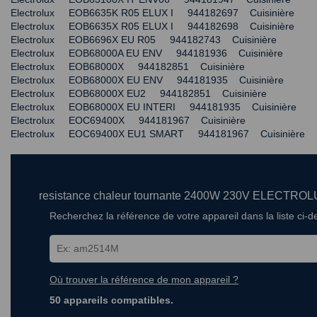
Electrolux EOB6635K R05 ELUX I 944182697 Cuisinière
Electrolux EOB6635X R05 ELUX I 944182698 Cuisinière
Electrolux EOB6696X EU R05 944182743 Cuisinière
Electrolux EOB68000A EU ENV 944181936 Cuisinière
Electrolux EOB68000X 944182851 Cuisinière
Electrolux EOB68000X EU ENV 944181935 Cuisinière
Electrolux EOB68000X EU2 944182851 Cuisinière
Electrolux EOB68000X EU INTERI 944181935 Cuisinière
Electrolux EOC69400X 944181967 Cuisinière
Electrolux EOC69400X EU1 SMART 944181967 Cuisinière
resistance chaleur tournante 2400W 230V ELECTRO
Recherchez la référence de votre appareil dans la liste ci-
Où trouver la référence de mon appareil ?
50 appareils compatibles.