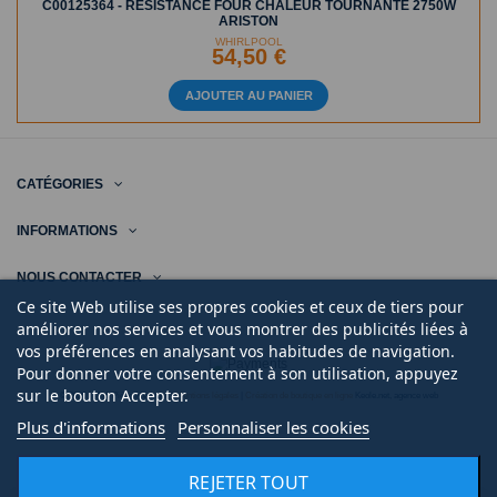
C00125364 - RESISTANCE FOUR CHALEUR TOURNANTE 2750W
ARISTON
WHIRLPOOL
54,50 €
AJOUTER AU PANIER
CATÉGORIES
INFORMATIONS
NOUS CONTACTER
Ce site Web utilise ses propres cookies et ceux de tiers pour
améliorer nos services et vous montrer des publicités liées à
vos préférences en analysant vos habitudes de navigation.
Pour donner votre consentement à son utilisation, appuyez
sur le bouton Accepter.
© 2020 | Midi Pièce Ménager |
Mentions légales
|
Création de boutique en ligne
Keole.net, agence web
Plus d'informations
Personnaliser les cookies
REJETER TOUT