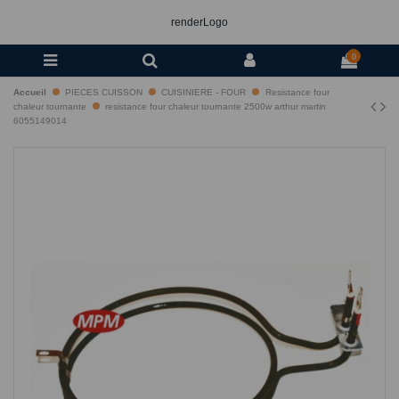
renderLogo
0
Accueil
PIECES CUISSON
CUISINIERE - FOUR
Resistance four
chaleur tournante
resistance four chaleur tournante 2500w arthur martin
6055149014