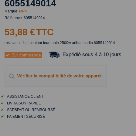
6055149014
Marque:
MPM
Référence:
6055149014
53,88 €
TTC
resistance four chaleur tournante 2500w arthur martin 6055149014
Expédié sous 4 à 10 jours
Sur commande
Vérifier la compatibilité de votre appareil
✔
ASSISTANCE CLIENT
✔
LIVRAISON RAPIDE
✔
SATISFAIT OU REMBOURSÉ
✔
PAIEMENT SÉCURISÉ