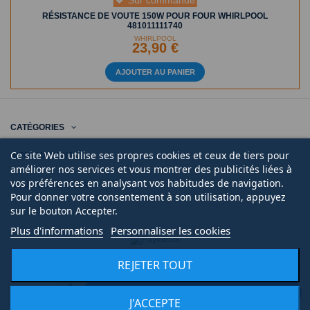
AJOUTER AU PANIER
CATÉGORIES
INFORMATIONS
NOUS CONTACTER
Ce site Web utilise ses propres cookies et ceux de tiers pour
améliorer nos services et vous montrer des publicités liées à
vos préférences en analysant vos habitudes de navigation.
Pour donner votre consentement à son utilisation, appuyez
sur le bouton Accepter.
© 2020 | Midi Pièce Ménager |
Mentions légales
|
Création de boutique en ligne
Keole.net, agence web
Plus d'informations
Personnaliser les cookies
REJETER TOUT
AJOUTER AU PANIER
J'ACCEPTE