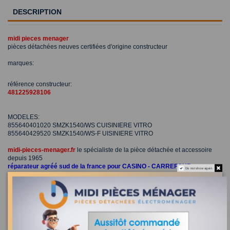
DESCRIPTION
midi pieces menager
pièces détachées neuves certifiées d'origine constructeur
marques:
référence constructeur:
481225928106
MODELES:
855640401020 SMZK1540/WS CUISINIERE VITRO
855640429520 SMZK1540/WS-F UISINIERE VITRO
midi-pieces-menager.fr
le spécialiste de la pièce détachée et accessoire
depuis 1965
réparateur agréé sud de la france pour CASINO - CARREFOUR -
Do not show again.
CONFORAMA - HYPER U - BUT
resistance four chaleur tournante 2400w whirlpool
481225928106