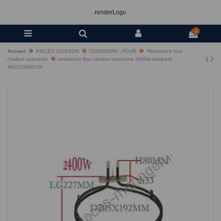
renderLogo
0
Accueil
PIECES CUISSON
CUISINIERE - FOUR
Resistance four
chaleur tournante
resistance four chaleur tournante 2400w whirlpool
481225928106