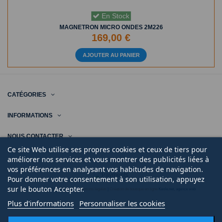
En Stock
MAGNETRON MICRO ONDES 2M226
169,00 €
AJOUTER AU PANIER
CATÉGORIES
INFORMATIONS
NOUS CONTACTER
Ce site Web utilise ses propres cookies et ceux de tiers pour
améliorer nos services et vous montrer des publicités liées à
vos préférences en analysant vos habitudes de navigation.
Pour donner votre consentement à son utilisation, appuyez
sur le bouton Accepter.
© 2020 | Midi Pièce Ménager |
Mentions légales
|
Création de boutique en ligne
Keole.net, agence web
Plus d'informations
Personnaliser les cookies