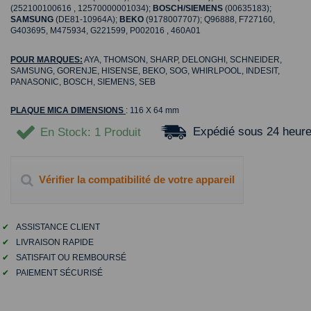
(252100100616 , 12570000001034);
BOSCH/SIEMENS
(00635183);
SAMSUNG
(DE81-10964A);
BEKO
(9178007707); Q96888, F727160,
G403695, M475934, G221599, P002016 , 460A01
POUR MARQUES:
AYA, THOMSON, SHARP, DELONGHI, SCHNEIDER,
SAMSUNG, GORENJE, HISENSE, BEKO, SOG, WHIRLPOOL, INDESIT,
PANASONIC, BOSCH, SIEMENS, SEB
PLAQUE MICA DIMENSIONS
: 116 X 64 mm
Expédié sous 24 heur
En Stock
: 1 Produit
Vérifier la compatibilité de votre appareil
✔
ASSISTANCE CLIENT
✔
LIVRAISON RAPIDE
✔
SATISFAIT OU REMBOURSÉ
✔
PAIEMENT SÉCURISÉ