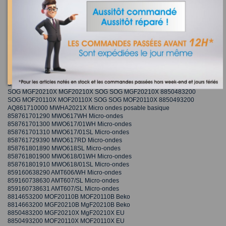
R222STWE
SHARP R242INW R242INW SHARP SHARP R-242(IN)W R-242INW
R242INW
SHARP R242WE R242WE SHARP SHARP R-242(W)E R.242.W.E R242WE
SHARP R242WW R242WW SHARP SHARP R-242(W)W R-242WW
R242WW
SHARP R60STE R60STE SHARP SHARP R-60STE R60STE
SHARP R60STW R60STW SHARP SHARP R-60STW R60STW
SHARP R642INW R642INW SHARP SHARP R-642(IN)W R.642.IN.W
R642INW
SOG MGF20210B MGF20210B SOG SOG MGF20210B 8814663200
SOG MGF20210X MGF20210X SOG SOG MGF20210X 8850483200
SOG MOF20110X MOF20110X SOG SOG MOF20110X 8850493200
AQ861710000 MWHA2021X Micro ondes posable basique
858761701290 MWO617WH Micro-ondes
858761701300 MWO617/01WH Micro-ondes
858761701310 MWO617/01SL Micro-ondes
858761729390 MWO617RD Micro-ondes
858761801890 MWO618SL Micro-ondes
858761801900 MWO618/01WH Micro-ondes
858761801910 MWO618/01SL Micro-ondes
859160638290 AMT606/WH Micro-ondes
859160738630 AMT607/SL Micro-ondes
859160738631 AMT607/SL Micro-ondes
8814653200 MOF20110B MOF20110B Beko
8814663200 MGF20210B MgF20210B Beko
8850483200 MGF20210X MgF20210X EU
8850493200 MOF20110X MOF20110X EU