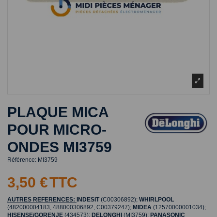
PLAQUE MICA
POUR MICRO-
ONDES MI3759
Référence:
MI3759
3,50 €
TTC
AUTRES REFERENCES:
INDESIT
(C00306892);
WHIRLPOOL
(482000004183, 488000306892, C00379247);
MIDEA
(12570000001034);
HISENSE/GORENJE
(434573);
DELONGHI
(MI3759);
PANASONIC