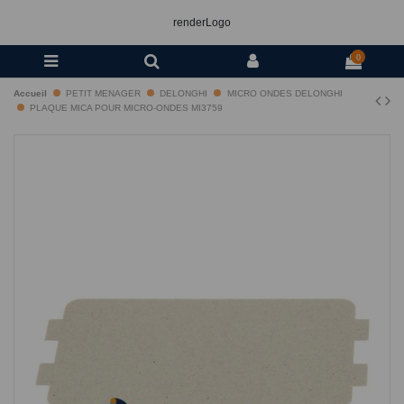
renderLogo
0
Accueil
PETIT MENAGER
DELONGHI
MICRO ONDES DELONGHI
PLAQUE MICA POUR MICRO-ONDES MI3759