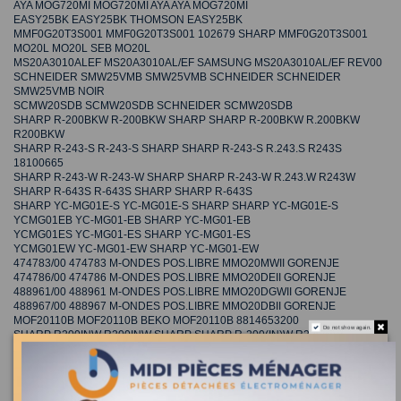
AYA MOG720MI MOG720MI AYA AYA MOG720MI
EASY25BK EASY25BK THOMSON EASY25BK
MMF0G20T3S001 MMF0G20T3S001 102679 SHARP MMF0G20T3S001
MO20L MO20L SEB MO20L
MS20A3010ALEF MS20A3010AL/EF SAMSUNG MS20A3010AL/EF REV00
SCHNEIDER SMW25VMB SMW25VMB SCHNEIDER SCHNEIDER
SMW25VMB NOIR
SCMW20SDB SCMW20SDB SCHNEIDER SCMW20SDB
SHARP R-200BKW R-200BKW SHARP SHARP R-200BKW R.200BKW
R200BKW
SHARP R-243-S R-243-S SHARP SHARP R-243-S R.243.S R243S
18100665
SHARP R-243-W R-243-W SHARP SHARP R-243-W R.243.W R243W
SHARP R-643S R-643S SHARP SHARP R-643S
SHARP YC-MG01E-S YC-MG01E-S SHARP SHARP YC-MG01E-S
YCMG01EB YC-MG01-EB SHARP YC-MG01-EB
YCMG01ES YC-MG01-ES SHARP YC-MG01-ES
YCMG01EW YC-MG01-EW SHARP YC-MG01-EW
474783/00 474783 M-ONDES POS.LIBRE MMO20MWII GORENJE
474786/00 474786 M-ONDES POS.LIBRE MMO20DEII GORENJE
488961/00 488961 M-ONDES POS.LIBRE MMO20DGWII GORENJE
488967/00 488967 M-ONDES POS.LIBRE MMO20DBII GORENJE
MOF20110B MOF20110B BEKO MOF20110B 8814653200
Do not show again.
SHARP R200INW R200INW SHARP SHARP R-200(IN)W R200INW
SHARP R200WW R200WW SHARP SHARP R-200(W)W R-200WW
R.200.W.W R200WW
SHARP R20STW R20STW SHARP SHARP R-20STW R.20STW R20STW
SHARP R222STWE R222STWE SHARP SHARP R-222STWE R.222STWE