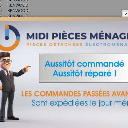
r EU KENWOOD
r EU KENWOOD
r BR KENWOOD
 BR KENWOOD
ROCESSOR AE KENWOOD
PROCESSOR AU KENWOOD
PROCESSOR KR KENWOOD
UR ROBOT MULTIPRO COMPACT KENWOOD KW714297
dessous