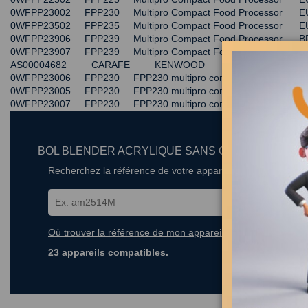
0WFPP23002 FPP230 Multipro Compact Food Processo
0WFPP23502 FPP235 Multipro Compact Food Processo
0WFPP23906 FPP239 Multipro Compact Food Processo
0WFPP23907 FPP239 Multipro Compact Food Processor
AS00004682 CARAFE KENWOOD
0WFPP23006 FPP230 FPP230 multipro compact FOOD P
0WFPP23005 FPP230 FPP230 multipro compact FOOD 
0WFPP23007 FPP230 FPP230 multipro compact FOOD 
BOL BLENDER ACRYLIQUE SANS COUTEAUX PO
Recherchez la référence de votre appareil dans la liste ci-
Où trouver la référence de mon appareil ?
23 appareils compatibles.