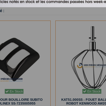
é :
En Stock
En Stock
POUR BOUILLOIRE SUBITO
KAT51.000SS - FOUET BA
LINEX SS-7235005955
ROBOT KENWOOD AW20