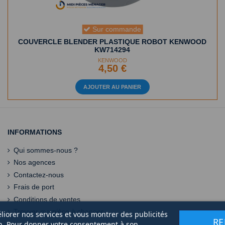
Sur commande
COUVERCLE BLENDER PLASTIQUE ROBOT KENWOOD
KW714294
KENWOOD
4,50 €
AJOUTER AU PANIER
INFORMATIONS
Qui sommes-nous ?
Nos agences
Contactez-nous
Frais de port
Conditions de ventes
Trouver ma pièce à changer
éliorer nos services et vous montrer des publicités
RE
on. Pour donner votre consentement à son