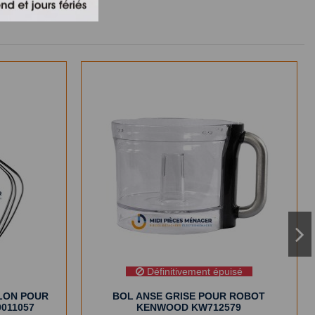
Définitivement épuisé
LLON POUR
BOL ANSE GRISE POUR ROBOT
011057
KENWOOD KW712579