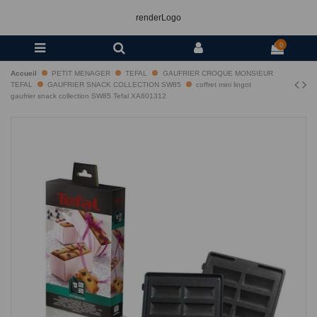
renderLogo
0
Accueil
PETIT MENAGER
TEFAL
GAUFRIER CROQUE MONSIEUR
TEFAL
GAUFRIER SNACK COLLECTION SW85
coffret mini lingot
gaufrier snack collection SW85 Tefal XA801312