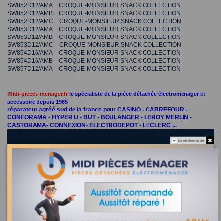
SW852D12/AMA CROQUE-MONSIEUR SNACK COLLECTION
SW852D12/AMB CROQUE-MONSIEUR SNACK COLLECTION
SW852D12/AMC CROQUE-MONSIEUR SNACK COLLECTION
SW853D12/AMA CROQUE-MONSIEUR SNACK COLLECTION
SW853D12/AMB CROQUE-MONSIEUR SNACK COLLECTION
SW853D12/AMC CROQUE-MONSIEUR SNACK COLLECTION
SW854D16/AMA CROQUE-MONSIEUR SNACK COLLECTION
SW854D16/AMB CROQUE-MONSIEUR SNACK COLLECTION
SW857D12/AMA CROQUE-MONSIEUR SNACK COLLECTION
m
idi-pieces-menager.fr
le spécialiste de la pièce détachée électromenager et
accessoire depuis 1965
réparateur agréé sud de la france pour CASINO - CARREFOUR -
CONFORAMA - HYPER U - BUT - BOULANGER - LEROY MERLIN -
CASTORAMA- CONNEXION- ELECTRODEPOT - LECLERC ...
Do not show again.
coffret mini lingot gaufrier snack collection SW85
Tefal XA801312
Recherchez la référence de votre appareil dans la liste
ci-dessous