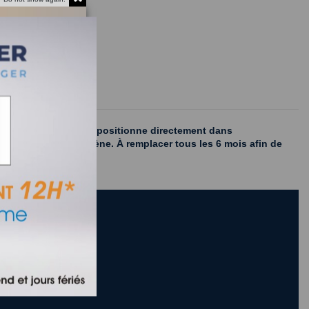
ystème ¼ de tour. Il se positionne directement dans
our une meilleure hygiène. À remplacer tous les 6 mois afin de