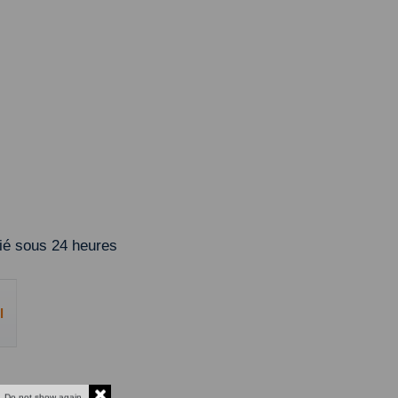
é sous 24 heures
l
Do not show again.