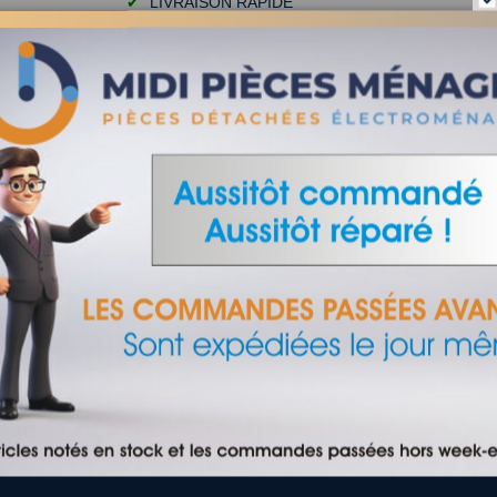
✔
LIVRAISON RAPIDE
✔
SATISFAIT OU REMBOURSÉ
✔
PAIEMENT SÉCURISÉ
 filtration de 0,5µ**. Installation simple et rapide grâce à son s
 teneur en chlore, les mauvaises odeurs et les impuretés de l’eau p
WPRO - 484000008552
dessous