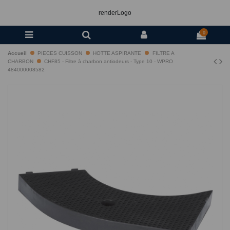
renderLogo
0
Accueil
PIECES CUISSON
HOTTE ASPIRANTE
FILTRE A
CHARBON
CHF85 - Filtre à charbon antiodeurs - Type 10 - WPRO
484000008582