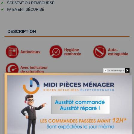
✔
SATISFAIT OU REMBOURSÉ
✔
PAIEMENT SÉCURISÉ
DESCRIPTION
Do not show again.
CHF85 - Filtre à charbon antiodeurs - Type 10 -
WPRO 484000008582
Recherchez la référence de votre appareil dans la liste
ci-dessous