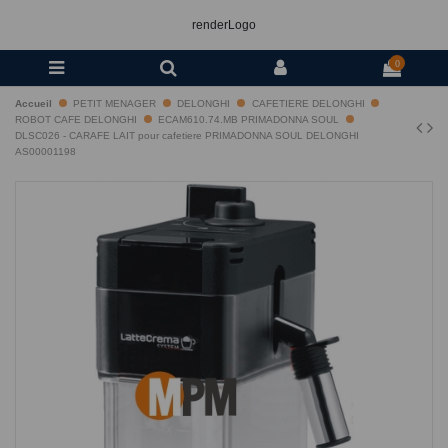
renderLogo
0
Accueil
PETIT MENAGER
DELONGHI
CAFETIERE DELONGHI
ROBOT CAFE DELONGHI
ECAM610.74.MB PRIMADONNA SOUL
DLSC026 - CARAFE LAIT pour cafetiere PRIMADONNA SOUL DELONGHI
AS00001198