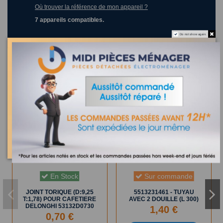
Où trouver la référence de mon appareil ?
7 appareils compatibles.
Do not show again.
Les clients qui ont acheté ce produit ont également acheté :
En Stock
Sur commande
JOINT TORIQUE (D:9,25
5513231461 - TUYAU
T:1,78) POUR CAFETIERE
AVEC 2 DOUILLE (L 300)
DELONGHI 53132D0730
1,40 €
0,70 €