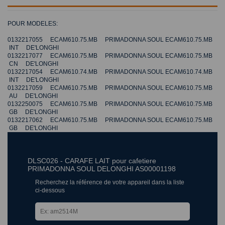
POUR MODELES:
0132217055 ECAM610.75.MB PRIMADONNA SOUL ECAM610.75.MB
INT DE'LONGHI
0132217077 ECAM610.75.MB PRIMADONNA SOUL ECAM610.75.MB
CN DE'LONGHI
0132217054 ECAM610.74.MB PRIMADONNA SOUL ECAM610.74.MB
INT DE'LONGHI
0132217059 ECAM610.75.MB PRIMADONNA SOUL ECAM610.75.MB
AU DE'LONGHI
0132250075 ECAM610.75.MB PRIMADONNA SOUL ECAM610.75.MB
GB DE'LONGHI
0132217062 ECAM610.75.MB PRIMADONNA SOUL ECAM610.75.MB
GB DE'LONGHI
DLSC026 - CARAFE LAIT pour cafetiere
PRIMADONNA SOUL DELONGHI AS00001198
Recherchez la référence de votre appareil dans la liste
ci-dessous