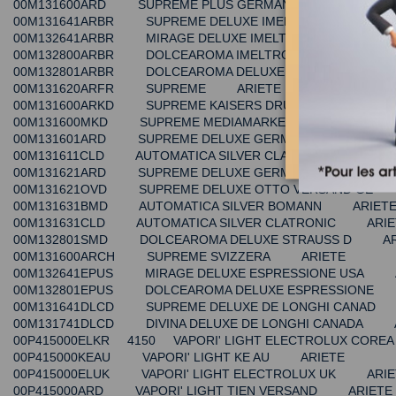
00M131600ARD SUPREME PLUS GERMANIA ARIETE
00M131641ARBR SUPREME DELUXE IMELTRON BRASIL
00M132641ARBR MIRAGE DELUXE IMELTRON BRASILE 
00M132800ARBR DOLCEAROMA IMELTRON BRASILE AR
00M132801ARBR DOLCEAROMA DELUXE IMELTRON BRA
00M131620ARFR SUPREME ARIETE
00M131600ARKD SUPREME KAISERS DRUGSTORE GER
00M131600MKD SUPREME MEDIAMARKET GERMANIA A
00M131601ARD SUPREME DELUXE GERMANIA ARIETE
00M131611CLD AUTOMATICA SILVER CLATRONIC ARIE
00M131621ARD SUPREME DELUXE GERMANIA ARIETE
00M131621OVD SUPREME DELUXE OTTO VERSAND GE 
00M131631BMD AUTOMATICA SILVER BOMANN ARIET
00M131631CLD AUTOMATICA SILVER CLATRONIC ARIE
00M132801SMD DOLCEAROMA DELUXE STRAUSS D AR
00M131600ARCH SUPREME SVIZZERA ARIETE
00M132641EPUS MIRAGE DELUXE ESPRESSIONE USA 
00M132801EPUS DOLCEAROMA DELUXE ESPRESSIONE
00M131641DLCD SUPREME DELUXE DE LONGHI CANAD
00M131741DLCD DIVINA DELUXE DE LONGHI CANADA 
00P415000ELKR 4150 VAPORI' LIGHT ELECTROLUX CO
00P415000KEAU VAPORI' LIGHT KE AU ARIETE
00P415000ELUK VAPORI' LIGHT ELECTROLUX UK ARIE
00P415000ARD VAPORI' LIGHT TIEN VERSAND ARIETE