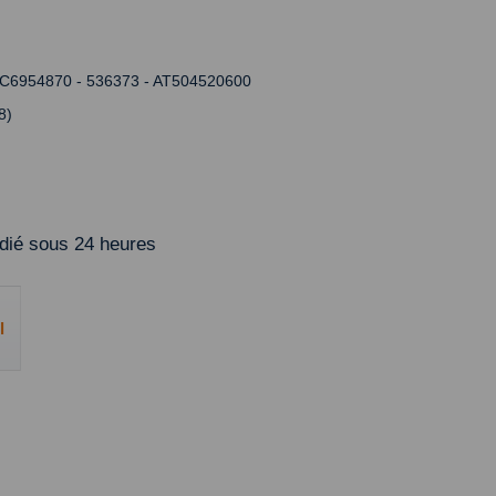
6954870 - 536373 - AT504520600
8)
ié sous 24 heures
l