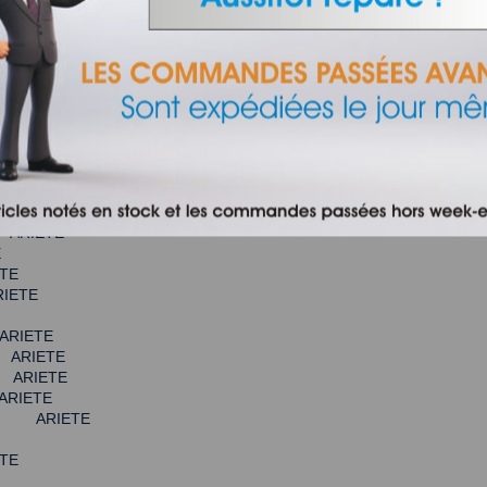
 ARIETE
ARIETE
IETE
 ARIETE
M ARIETE
RIETE
TE
ARIETE
E
TE
IETE
ARIETE
 ARIETE
 ARIETE
ARIETE
REA ARIETE
TE