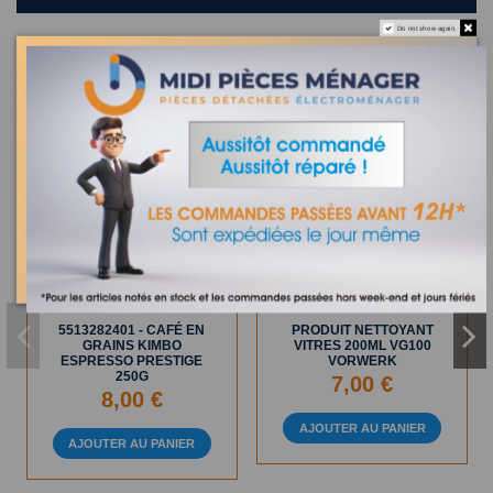
Do not show again.
Les clients qui ont acheté ce produit ont également acheté :
En Stock
En Stock
5513282401 - CAFÉ EN
PRODUIT NETTOYANT
GRAINS KIMBO
VITRES 200ML VG100
ESPRESSO PRESTIGE
VORWERK
250G
7,00 €
8,00 €
AJOUTER AU PANIER
AJOUTER AU PANIER