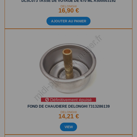
DLSC073 TASSE DE VOYAGE DE 470 ML AS00003192
DELONGHI
16,90 €
AJOUTER AU PANIER
Définitivement épuisé
FOND DE CHAUDIERE DELONGHI 7313286139
DELONGHI
14,21 €
VIEW