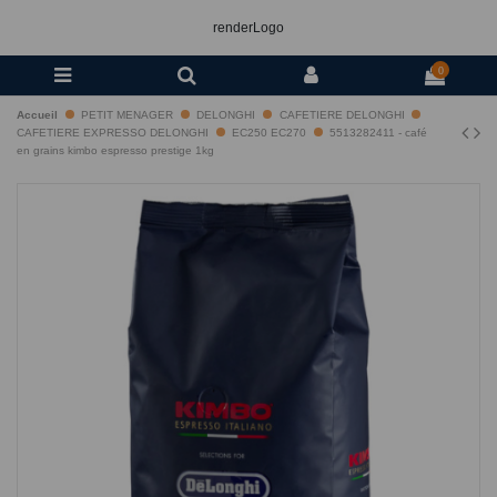
renderLogo
0
Accueil
PETIT MENAGER
DELONGHI
CAFETIERE DELONGHI
CAFETIERE EXPRESSO DELONGHI
EC250 EC270
5513282411 - café
en grains kimbo espresso prestige 1kg