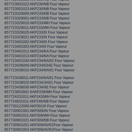
857723001022 AKP230/NB Four Vapeur
857723001023 AKP230/NB Four Vapeur
857723329000 AKP233/NB Four Vapeur
857723329001 AKP233/NB Four Vapeur
857723329010 AKP233/WH Four Vapeur
857723329011 AKP233/WH Four Vapeur
857723329020 AKP233/IX Four Vapeur
857723329021 AKP233/IX Four Vapeur
857723401002 AKP234/IX Four Vapeur
857723401003 AKP234IX Four Vapeur
857723401012 AKP234/NA Four Vapeur
857723401013 AKP234/NA Four Vapeur
857723401030 AKP234/NA/02 Four Vapeur
857723436000 AKP234/03AE Four Vapeur
857723438010 AKP234/NA/01 Four Vapeur
857723438011 AKP234/NA/01 Four Vapeur
857723438020 AKP234/JA/01 Four Vapeur
857723438030 AKP234/AE Four Vapeur
857723853001 6AKP238/WH Four Vapeur
857724331011 AKP243/WH Four Vapeur
857724631011 AKP246/NB Four Vapeur
857730122000 AKP301IX Four Vapeur
857730901001 AKP309/AV Four Vapeur
857730901011 AKP309/WH Four Vapeur
857730901021 AKP309/NB Four Vapeur
857730901051 AKP309/AV/01Four Vapeur
857730901052 AKP309/AV/01Four Vapeur