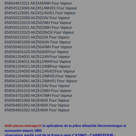
858544615011 AKZ446/WH Four Vapeur
858545115060 AKZ451/WH/01 Four Vapeur
858545115091 AKZ451/AV/01 Four Vapeur
858550222000 AKZ502AV Four Vapeur
858550222010 AKZ502WH Four Vapeur
858550222011 AKZ502/WH Four Vapeur
858550222020 AKZ502INOX Four Vapeur
858550222021 AKZ502/IX Four Vapeur
858550401000 AKZ504/AV Four Vapeur
858550401010 AKZ504/WH Four Vapeur
858550401020 AKZ504/IXFour Vapeur
858561204001 AKZ612/AVFour Vapeur
858561204011 AKZ612/WHFour Vapeur
858561204021 AKZ612/NBFour Vapeur
858561204050 AKZ612/AV/01Four Vapeur
858561204060 AKZ612/WH/01Four Vapeur
858561204061 AKZ612/WH/01 Four Vapeur
858561501000 AKZ615AV Four Vapeur
858561501010 AKZ615WH Four Vapeur
858564701000 AKZ647/WH Four Vapeur
858564801000 AKZ648/IX Four Vapeur
858564801001 AKZ648/IX Four Vapeur
858564801002 AKZ648/IX Four Vapeur
m
idi-pieces-menager.fr
le spécialiste de la pièce détachée électromenager et
accessoire depuis 1965
réparateur agréé sud de la france pour CASINO - CARREFOUR -