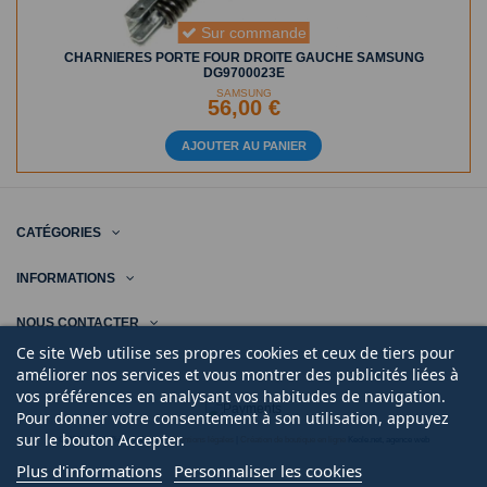
Sur commande
CHARNIERES PORTE FOUR DROITE GAUCHE SAMSUNG
DG9700023E
SAMSUNG
56,00 €
AJOUTER AU PANIER
CATÉGORIES
INFORMATIONS
NOUS CONTACTER
Ce site Web utilise ses propres cookies et ceux de tiers pour
améliorer nos services et vous montrer des publicités liées à
vos préférences en analysant vos habitudes de navigation.
Pour donner votre consentement à son utilisation, appuyez
sur le bouton Accepter.
© 2020 | Midi Pièce Ménager |
Mentions légales
|
Création de boutique en ligne
Keole.net, agence web
Plus d'informations
Personnaliser les cookies