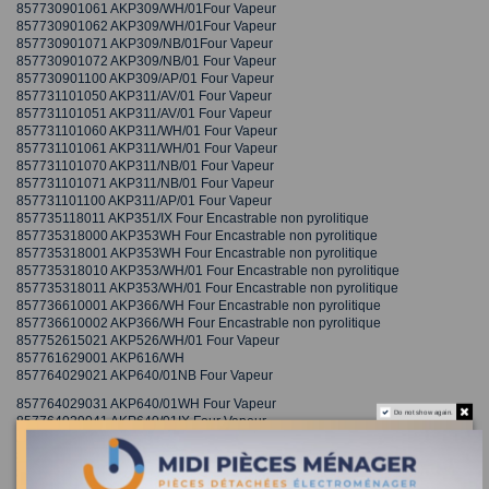
857730901061 AKP309/WH/01Four Vapeur
857730901062 AKP309/WH/01Four Vapeur
857730901071 AKP309/NB/01Four Vapeur
857730901072 AKP309/NB/01 Four Vapeur
857730901100 AKP309/AP/01 Four Vapeur
857731101050 AKP311/AV/01 Four Vapeur
857731101051 AKP311/AV/01 Four Vapeur
857731101060 AKP311/WH/01 Four Vapeur
857731101061 AKP311/WH/01 Four Vapeur
857731101070 AKP311/NB/01 Four Vapeur
857731101071 AKP311/NB/01 Four Vapeur
857731101100 AKP311/AP/01 Four Vapeur
857735118011 AKP351/IX Four Encastrable non pyrolitique
857735318000 AKP353WH Four Encastrable non pyrolitique
857735318001 AKP353WH Four Encastrable non pyrolitique
857735318010 AKP353/WH/01 Four Encastrable non pyrolitique
857735318011 AKP353/WH/01 Four Encastrable non pyrolitique
857736610001 AKP366/WH Four Encastrable non pyrolitique
857736610002 AKP366/WH Four Encastrable non pyrolitique
857752615021 AKP526/WH/01 Four Vapeur
857761629001 AKP616/WH
857764029021 AKP640/01NB Four Vapeur
857764029031 AKP640/01WH Four Vapeur
Do not show again.
857764029041 AKP640/01IX Four Vapeur
857771001002 AKP710/WH Four Vapeur
857771101050 AKP711/IX/01 Four Vapeur
857775218031 AKP752/WH Four Vapeur