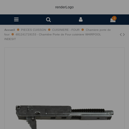
renderLogo
0
Accueil
PIECES CUISSON
CUISINIERE - FOUR
Charniere porte de
four
481241719153 - Charnière Porte de Four cuisiniere WHIRPOOL
INDESIT