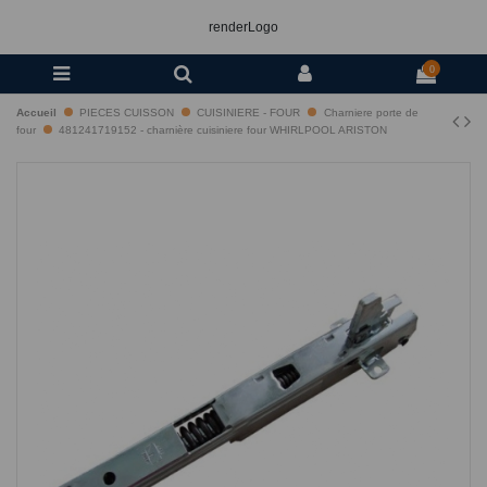
renderLogo
0
Accueil
PIECES CUISSON
CUISINIERE - FOUR
Charniere porte de
four
481241719152 - charnière cuisiniere four WHIRLPOOL ARISTON