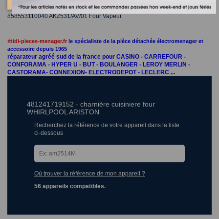
858553110021 AKZ531/NB/01 Four Vapeur
858553110022 AKZ531/NB/01 Four Vapeur
858553110040 AKZ531/AV/01 Four Vapeur
m
idi-pieces-menager.fr
le spécialiste de la pièce détachée électromenager et
accessoire depuis 1965
réparateur agréé sud de la france pour CASINO - CARREFOUR -
CONFORAMA - HYPER U - BUT - BOULANGER - LEROY MERLIN -
CASTORAMA- CONNEXION- ELECTRODEPOT - LECLERC ...
481241719152 - charnière cuisiniere four
WHIRLPOOL ARISTON
Recherchez la référence de votre appareil dans la liste
ci-dessous
Où trouver la référence de mon appareil ?
56 appareils compatibles.