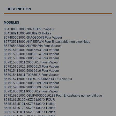
DESCRIPTION
MODELES
854188301000 I30245 Four Vapeur
854188915000 AKL889/IX Hottes
857485053001 6KAO300/IN Four Vapeur
857735518002 AKP355/WH Four Encastrable non pyrolitique
857765438000 AKP654/NA Four Vapeur
857915101001 60065593 Four Vapeur
857915301001 00065614 Four Vapeur
857915301002 00065614 Four Vapeur
857915301011 20065613 Four Vapeur
857915301012 20065613 Four Vapeur
857915415001 50065616 Four Vapeur
857915415011 70065615 Four Vapeur
857915716001 OBID40S90066614 Four Vapeur
857915901001 90066609 Four Vapeur
857915901002 90066609 Four Vapeur
857916501011 90065619 Four Vapeur
857916801001 OBUP60S50016188 Four Encastrable non pyrolitique
858516115120 AKZ161/03/IX FOUR
858516115121 AKZ161/03/IX Hottes
858516115122 AKZ161/03/IX Hottes
858516315011 AKZ163/01/IX Hottes